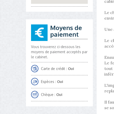
cabin
Le c
envi
Moyens de
Une a
paiement
Le c
accéd
Vous trouverez ci-dessous les
moyens de paiement acceptés par
le cabinet.
Ensu
Le fo
tout
Carte de crédit :
Oui
infér
Espèces :
Oui
L'imp
repla
Chèque :
Oui
Il fa
se so