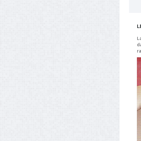
L
L
d
r