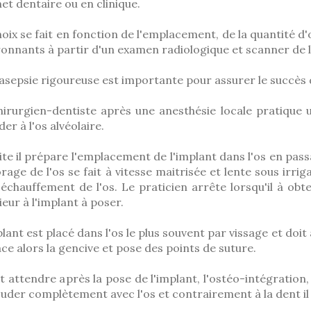
et dentaire ou en clinique.
hoix se fait en fonction de l'emplacement, de la quantité d
ronnants à partir d'un examen radiologique et scanner de l
sepsie rigoureuse est importante pour assurer le succès de
hirurgien-dentiste après une anesthésie locale pratique un
er à l'os alvéolaire.
ite il prépare l'emplacement de l'implant dans l'os en pass
rage de l'os se fait à vitesse maitrisée et lente sous irri
 échauffement de l'os. Le praticien arrête lorsqu'il à ob
ieur à l'implant à poser.
lant est placé dans l'os le plus souvent par vissage et doit a
ce alors la gencive et pose des points de suture.
ut attendre après la pose de l'implant, l'ostéo-intégration
uder complètement avec l'os et contrairement à la dent il 