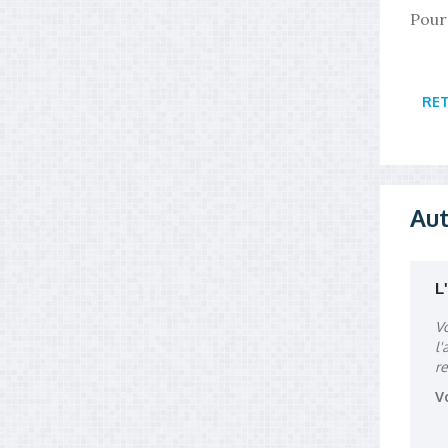
Pour 
RE
Aut
L
V
l
r
V