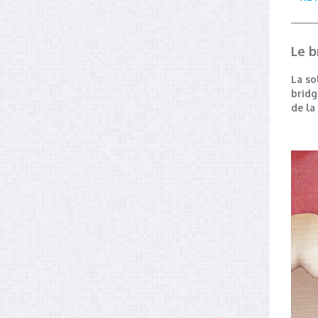
Le b
La so
bridg
de la