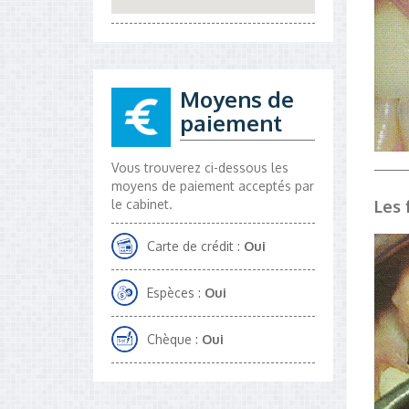
Moyens de
paiement
Vous trouverez ci-dessous les
moyens de paiement acceptés par
le cabinet.
Les 
Carte de crédit :
Oui
Espèces :
Oui
Chèque :
Oui