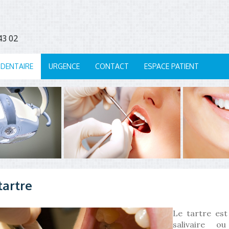
7 43 02
 DENTAIRE
URGENCE
CONTACT
ESPACE PATIENT
tartre
Le tartre est
salivaire o