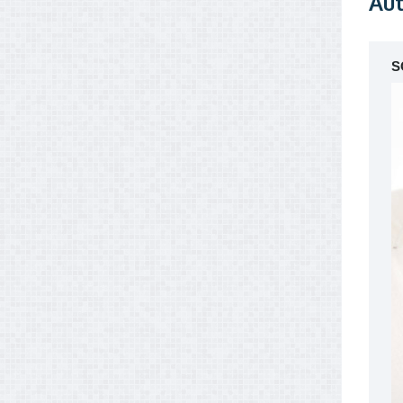
Aut
S