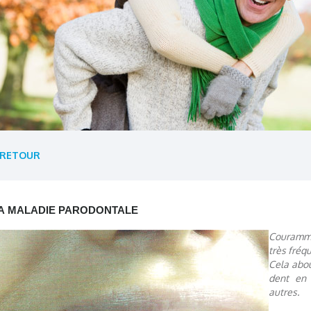
RETOUR
A MALADIE PARODONTALE
Couramme
très fréq
Cela abou
dent en 
autres.