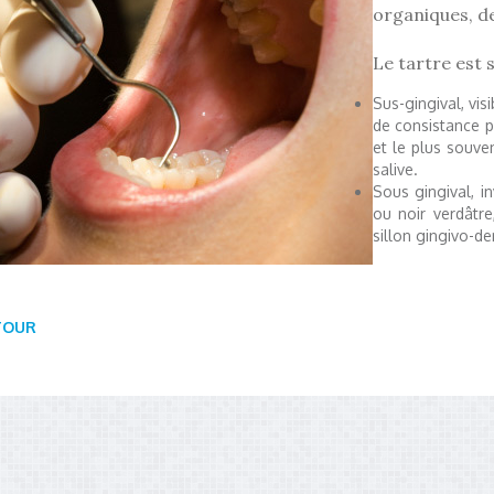
organiques, d
Le tartre est s
Sus-gingival, vis
de consistance pl
et le plus souve
salive.
Sous gingival, i
ou noir verdâtre
sillon gingivo-d
TOUR