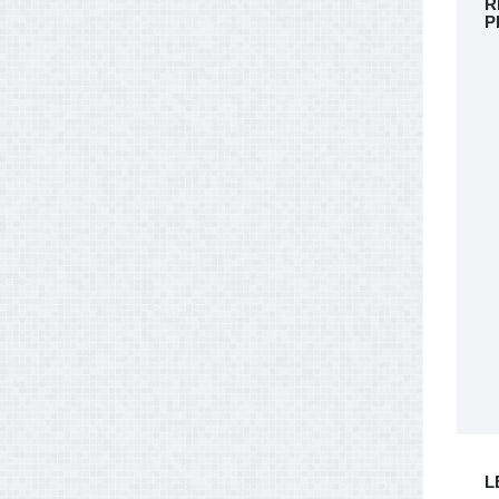
R
P
L