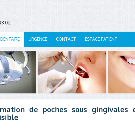
7 43 02
 DENTAIRE
URGENCE
CONTACT
ESPACE PATIENT
rmation de poches sous gingivales e
isible