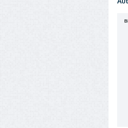
Aut
B