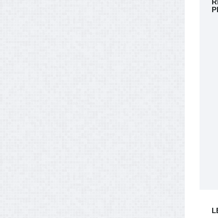
R
P
L