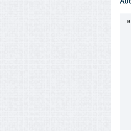
Aut
B