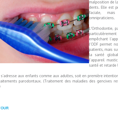
malposition de la
dents. Elle est 
faciale, mais
omnipraticiens.
L'Orthodontie, p
particulièremen
empêchant l’app
l’ODF permet no
patients, mais s
la santé globa
l’appareil masti
santé et retarde 
 s’adresse aux enfants comme aux adultes, soit en première intention
raitements parodontaux. (Traitement des maladies des gencives re
)
TOUR