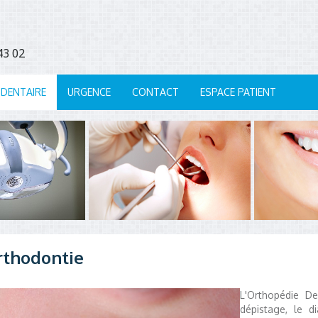
7 43 02
 DENTAIRE
URGENCE
CONTACT
ESPACE PATIENT
rthodontie
L'Orthopédie De
dépistage, le d