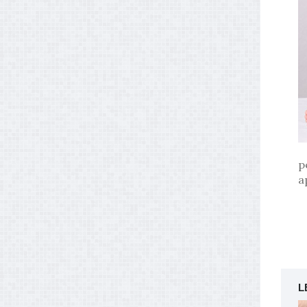
p
a
L